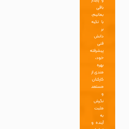
و پایدار
باقی
بمانیم،
با تکیه
بر
دانش
فنی
پیشرفته
خود،
بهره
مندی از
کارکنان
مستعد
و
نگرش
مثبت
به
آینده و