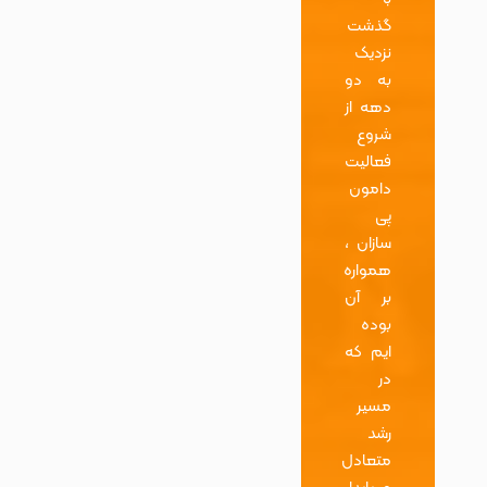
گذشت
نزدیک
به دو
دهه از
شروع
فعالیت
دامون
پی
سازان ،
همواره
بر آن
بوده
ایم که
در
مسیر
رشد
متعادل