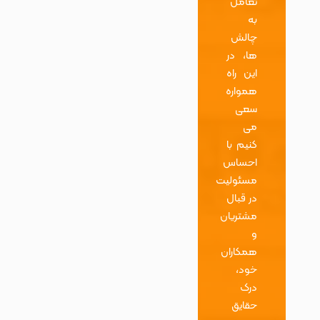
تعامل
به
چالش
ها، در
این راه
همواره
سعی
می
کنیم با
احساس
مسئولیت
در قبال
مشتریان
و
همکاران
خود،
درک
حقایق