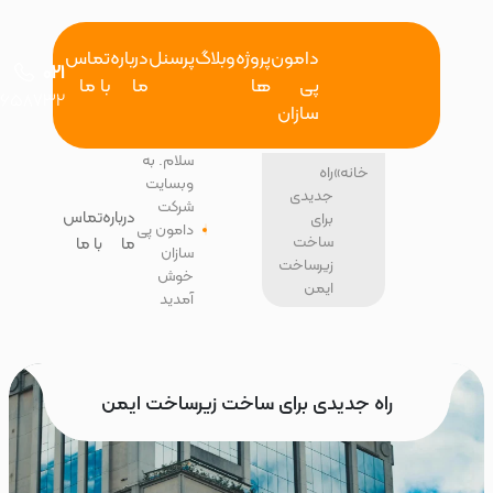
دامون
پروژه
وبلاگ
پرسنل
درباره
تماس
021
پی
ها
ما
با ما
26658732
سازان
سلام. به
خانه
»
راه
وبسایت
جدیدی
شرکت
درباره
تماس
برای
دامون پی
ساخت
ما
با ما
سازان
زیرساخت
خوش
ایمن
آمدید
راه جدیدی برای ساخت زیرساخت ایمن