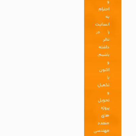
و
احترام
به
انسانیت
را در
نظر
داشته
باشیم.
و
اکنون
با
تکمیل
و
تحویل
پروژه
های
متعدد
مهندسی