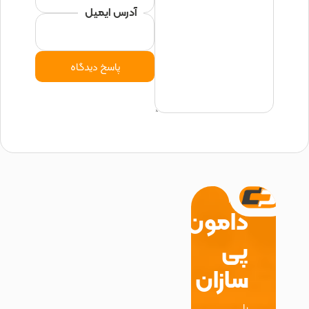
آدرس ایمیل
دامون
پی
سازان
با