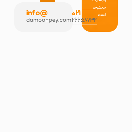
محفوظ
@info
021
است
damoonpey.com
26658732