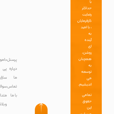
با
حداکثر
رضایت
کارفرمایان
، با امید
به
آینده
ای
روشن،
همچنان
پرسنل
دامون
وبلاگ
به
درباره
پی
تماس
توسعه
ما
سازان
با ما
می
اندیشیم.
تماس
سوالات
پروژه
تمامی
با ما
متداول
ها
حقوق
وبلاگ
این
وبسایت