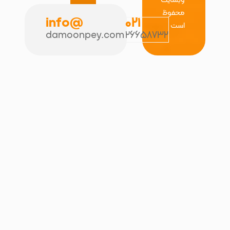
محفوظ
@info
021
است
damoonpey.com
26658732