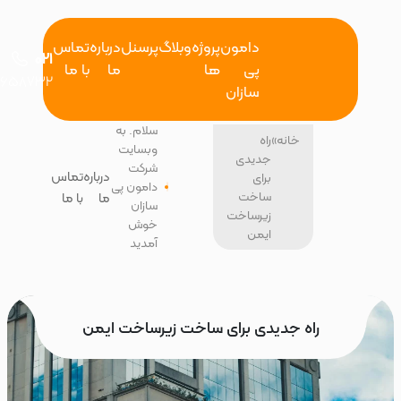
دامون
پروژه
وبلاگ
پرسنل
درباره
تماس
021
پی
ها
ما
با ما
26658732
سازان
سلام. به
خانه
»
راه
وبسایت
جدیدی
شرکت
درباره
تماس
برای
دامون پی
ساخت
ما
با ما
سازان
زیرساخت
خوش
ایمن
آمدید
راه جدیدی برای ساخت زیرساخت ایمن