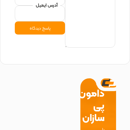
آدرس ایمیل
دامون
پی
سازان
با