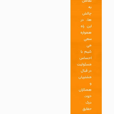
تعامل
به
چالش
ها، در
این راه
همواره
سعی
می
کنیم با
احساس
مسئولیت
در قبال
مشتریان
و
همکاران
خود،
درک
حقایق