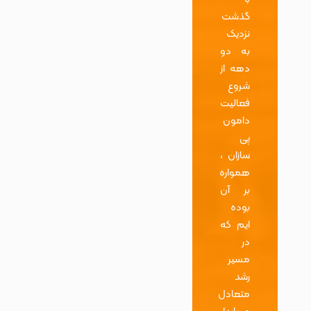
گذشت
نزدیک
به دو
دهه از
شروع
فعالیت
دامون
پی
سازان ،
همواره
بر آن
بوده
ایم که
در
مسیر
رشد
متعادل