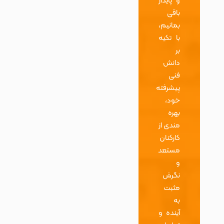
و پایدار
باقی
بمانیم،
با تکیه
بر
دانش
فنی
پیشرفته
خود،
بهره
مندی از
کارکنان
مستعد
و
نگرش
مثبت
به
آینده و