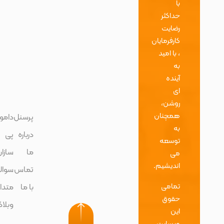
با
حداکثر
رضایت
کارفرمایان
، با امید
به
آینده
ای
روشن،
همچنان
پرسنل
دامون
وبلاگ
به
درباره
پی
تماس
توسعه
ما
سازان
با ما
می
اندیشیم.
تماس
سوالات
پروژه
تمامی
با ما
متداول
ها
حقوق
وبلاگ
این
وبسایت