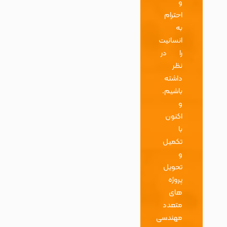
و
احترام
به
انسانیت
را در
نظر
داشته
باشیم.
و
اکنون
با
تکمیل
و
تحویل
پروژه
های
متعدد
مهندسی